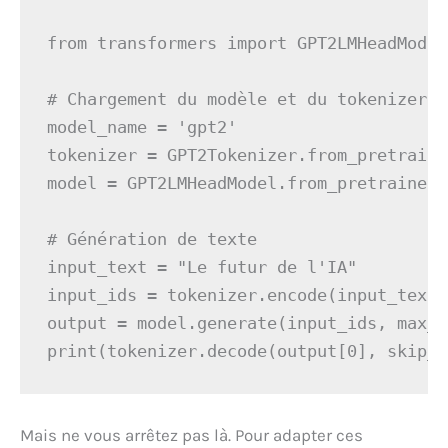
from transformers import GPT2LMHeadModel
# Chargement du modèle et du tokenizer

model_name = 'gpt2'

tokenizer = GPT2Tokenizer.from_pretraine
model = GPT2LMHeadModel.from_pretrained(
# Génération de texte

input_text = "Le futur de l'IA"

input_ids = tokenizer.encode(input_text,
output = model.generate(input_ids, max_l
Mais ne vous arrêtez pas là. Pour adapter ces