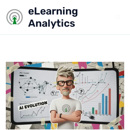
Aller
eLearning
au
contenu
Analytics