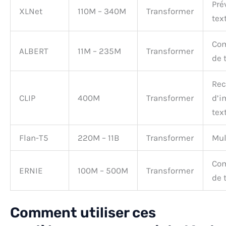
Pré
XLNet
110M – 340M
Transformer
tex
Co
ALBERT
11M – 235M
Transformer
de 
Rec
CLIP
400M
Transformer
d’i
tex
Flan-T5
220M – 11B
Transformer
Mul
Co
ERNIE
100M – 500M
Transformer
de 
Comment utiliser ces