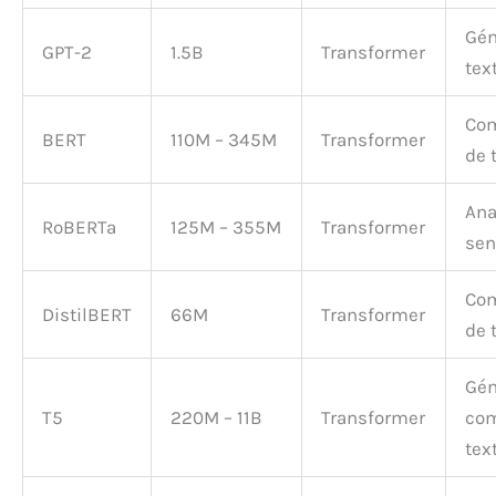
Gén
GPT-2
1.5B
Transformer
tex
Co
BERT
110M – 345M
Transformer
de 
Ana
RoBERTa
125M – 355M
Transformer
sen
Co
DistilBERT
66M
Transformer
de 
Gén
T5
220M – 11B
Transformer
com
tex