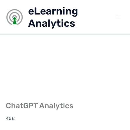
Aller
eLearning
au
contenu
Analytics
ChatGPT Analytics
49
€