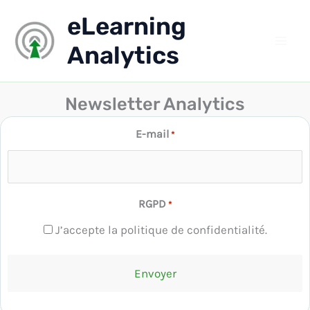
Aller
eLearning
au
contenu
Analytics
[tec_tickets_success]
Newsletter Analytics
E-mail
*
RGPD
*
J’accepte la politique de confidentialité.