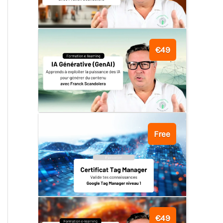
€49
Free
€49