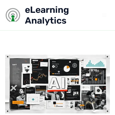
Aller
eLearning
au
contenu
Analytics