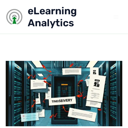
Aller
eLearning
au
contenu
Analytics