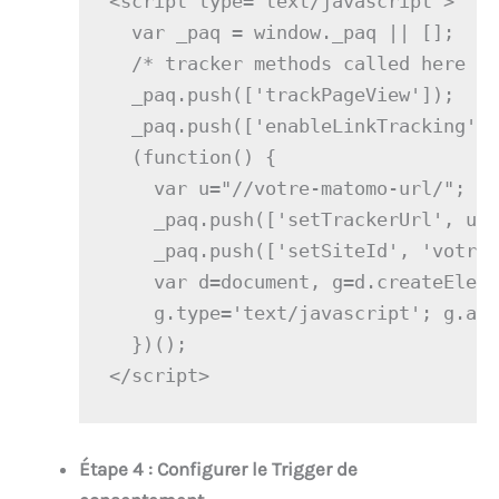
<script type="text/javascript">

  var _paq = window._paq || [];

  /* tracker methods called here */
  _paq.push(['trackPageView']);

  _paq.push(['enableLinkTracking'])
  (function() {

    var u="//votre-matomo-url/";

    _paq.push(['setTrackerUrl', u+'
    _paq.push(['setSiteId', 'votre-
    var d=document, g=d.createEleme
    g.type='text/javascript'; g.asy
  })();

</script>
Étape 4 : Configurer le Trigger de