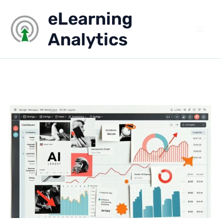
Aller
eLearning
au
contenu
Analytics