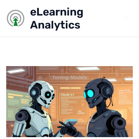
Aller
eLearning
au
contenu
Analytics