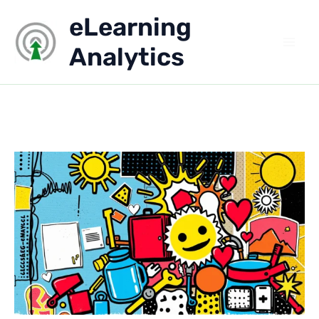
Aller
eLearning
au
contenu
Analytics