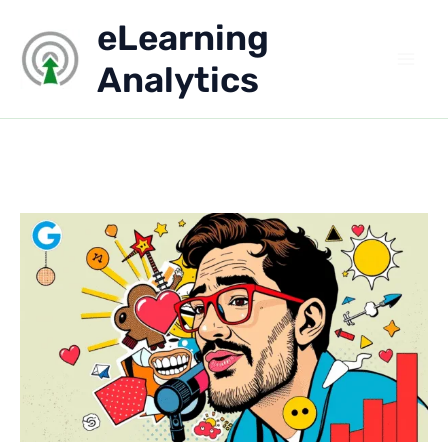
Aller
eLearning
au
contenu
Analytics